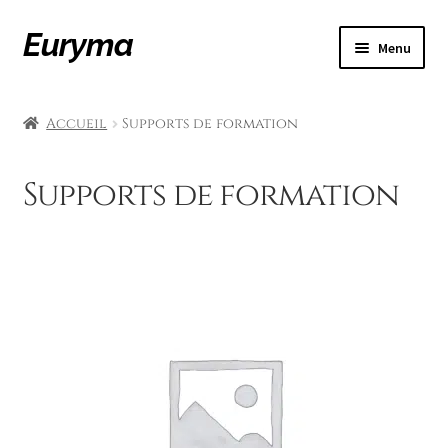
Aller
Aller
Euryma
Menu
à
au
la
contenu
Accueil
navigation
Accueil
Supports de formation
Boutique
Supports de formation
Compte
Édition
Exemples de supports
FAQ
Graphisme